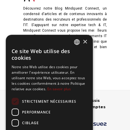
Découvrez notre Blog Mindquest Connect, un
condensé d'articles et de contenus innovants à
destinations des recruteurs et professionnels de
l'IT. S'appuyant sur notre expertise tech & IT,
Mindquest Connect vous propose les mei
lleurs
conseils et astuces pour réussir recrutements IT
×
et recherche de nouvelles opportunités, ainsi que
des fiches métiers des témoignages et bien
Ce site Web utilise des
d'autres...
FRENCH
cookies
ENGLISH
Découvrir
Notre site Web utilise des cookies pour
améliorer l'expérience utilisateur. En
utilisant notre site Web, vous acceptez tous
les cookies conformément à notre Politique
relative aux cookies.
En savoir plus
Plus de
1000 placements réussis
STRICTEMENT NÉCESSAIRES
auprès
de
130 clients grands comptes
PERFORMANCE
CIBLAGE